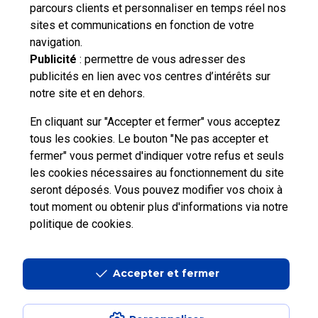
parcours clients et personnaliser en temps réel nos
Vous n'avez pas trouvé de solution parmi nos FAQs,
sites et communications en fonction de votre
vous souhaitez nous contacter ou déposer une
navigation.
réclamation ?
Publicité
: permettre de vous adresser des
publicités en lien avec vos centres d’intérêts sur
notre site et en dehors.
Nous
contacter
En cliquant sur "Accepter et fermer" vous acceptez
tous les cookies. Le bouton "Ne pas accepter et
fermer" vous permet d'indiquer votre refus et seuls
les cookies nécessaires au fonctionnement du site
seront déposés. Vous pouvez modifier vos choix à
tout moment ou obtenir plus d'informations via
notre
Professionnels
Entreprises et Collectivités
politique de cookies
.
La Poste Groupe
La Poste recrute
Accepter et fermer