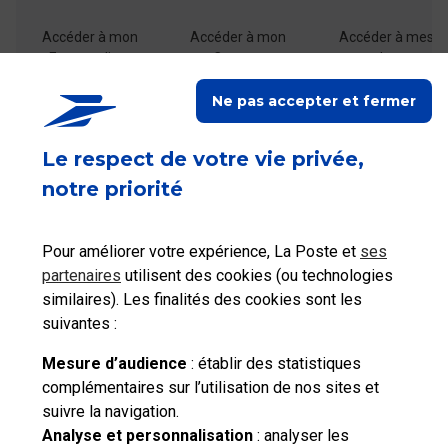
Accéder à mon
Accéder à mon
Accéder à mes
Espace client
Compte
achats
Ne pas accepter et fermer
Le respect de votre vie privée,
notre priorité
Ceci peut également vous intéresser
Pour améliorer votre expérience, La Poste et
ses
partenaires
utilisent des cookies (ou technologies
Que dois-je faire en cas de perte de mon mot de
similaires). Les finalités des cookies sont les
passe de mon Compte Pro ?
suivantes :
Mesure d’audience
: établir des statistiques
complémentaires sur l’utilisation de nos sites et
suivre la navigation.
Besoin d'aide complémentaire ?
Analyse et personnalisation
: analyser les