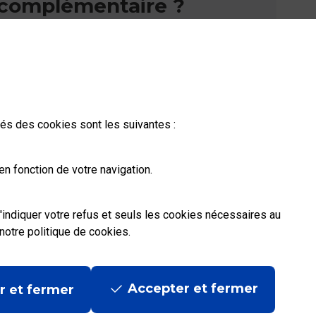
complémentaire ?
Vous n'avez pas trouvé de solution parmi nos
FAQs, vous souhaitez nous contacter ou
déposer une réclamation ?
ités des cookies sont les suivantes :
Nous
contacter
n fonction de votre navigation.
'indiquer votre refus et seuls les cookies nécessaires au
notre politique de cookies
.
Accepter et fermer
r et fermer
ditions contractuelles
|
Mentions légales
|
Données personnelles et cookies