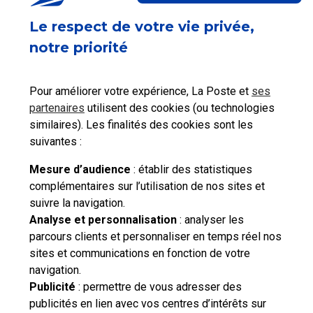
Ceci peut vous aider
Le respect de votre vie privée,
notre priorité
Pour améliorer votre expérience, La Poste et
ses
Consulter les tarifs
partenaires
utilisent des cookies (ou technologies
Localiser La Poste
postaux
similaires). Les finalités des cookies sont les
suivantes :
Mesure d’audience
: établir des statistiques
complémentaires sur l’utilisation de nos sites et
suivre la navigation.
Besoin d'aide complémentaire ?
Analyse et personnalisation
: analyser les
parcours clients et personnaliser en temps réel nos
Vous n'avez pas trouvé de solution parmi nos FAQs,
sites et communications en fonction de votre
vous souhaitez nous contacter ou déposer une
navigation.
réclamation ?
Publicité
: permettre de vous adresser des
publicités en lien avec vos centres d’intérêts sur