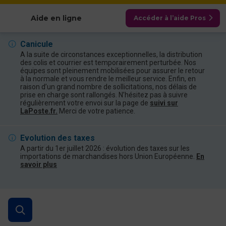
Afficher les catégories
Aide en ligne
Accéder à l’aide Pros
Canicule
A la suite de circonstances exceptionnelles, la distribution
des colis et courrier est temporairement perturbée. Nos
équipes sont pleinement mobilisées pour assurer le retour
à la normale et vous rendre le meilleur service. Enfin, en
raison d’un grand nombre de sollicitations, nos délais de
prise en charge sont rallongés. N’hésitez pas à suivre
régulièrement votre envoi sur la page de
suivi sur
LaPoste.fr.
Merci de votre patience.
Evolution des taxes
A partir du 1er juillet 2026 : évolution des taxes sur les
importations de marchandises hors Union Européenne.
En
savoir plus