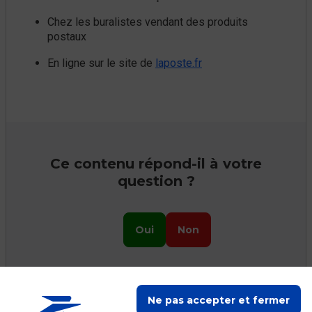
Chez les buralistes vendant des produits
postaux
En ligne sur le site de
laposte.fr
Ce contenu répond-il à votre
question ?
Oui
Non
Ne pas accepter et fermer