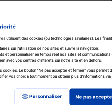
l à votre question ?
riorité
Non
res
utilisent des cookies (ou technologies similaires). Les final
ires sur l’utilisation de nos sites et suivre la navigation.
ents et personnaliser en temps réel nos sites et communications e
en avec vos centres d’intérêts sur notre site et en dehors.
es cookies. Le bouton "Ne pas accepter et fermer" vous permet d
ier vos choix à tout moment ou obtenir plus d'informations via
e recrute
Personnaliser
Ne pas accepte
Aide en ligne
|
Plan du site
|
Accessibilité : partiellement conforme
|
Con