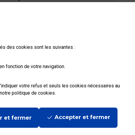
Vous n'avez pas trouvé de solution parmi nos
FAQs, vous souhaitez nous contacter ou
déposer une réclamation ?
ités des cookies sont les suivantes :
Nous
contacter
n fonction de votre navigation.
'indiquer votre refus et seuls les cookies nécessaires au
notre politique de cookies
.
Accepter et fermer
r et fermer
ditions contractuelles
|
Mentions légales
|
Données personnelles et cookies