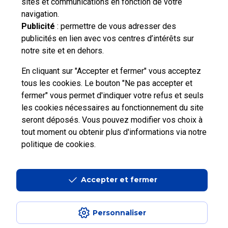
sites et communications en fonction de votre
vous souhaitez nous contacter ou déposer une
navigation.
réclamation ?
Publicité
: permettre de vous adresser des
publicités en lien avec vos centres d’intérêts sur
notre site et en dehors.
Nous
contacter
En cliquant sur "Accepter et fermer" vous acceptez
tous les cookies. Le bouton "Ne pas accepter et
fermer" vous permet d'indiquer votre refus et seuls
les cookies nécessaires au fonctionnement du site
seront déposés. Vous pouvez modifier vos choix à
tout moment ou obtenir plus d'informations via
notre
Professionnels
Entreprises et Collectivités
politique de cookies
.
La Poste Groupe
La Poste recrute
Accepter et fermer
Personnaliser
Aide en ligne
|
Plan du site
|
Accessibilité : partiellement conforme
|