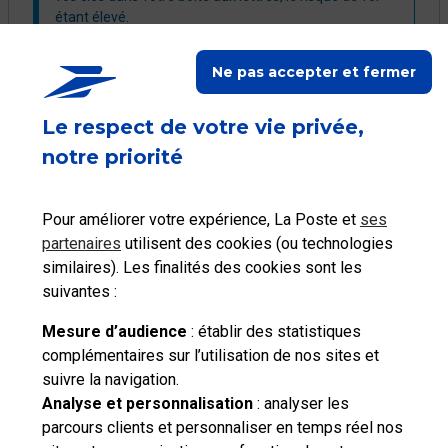
étant élevé.​
Ne pas accepter et fermer
Le respect de votre vie privée,
notre priorité
Ce contenu répond-il à votre
question ?
Pour améliorer votre expérience, La Poste et
ses
partenaires
utilisent des cookies (ou technologies
similaires). Les finalités des cookies sont les
Oui
Non
suivantes :
Mesure d’audience
: établir des statistiques
complémentaires sur l’utilisation de nos sites et
suivre la navigation.
Besoin d'aide complémentaire ?
Analyse et personnalisation
: analyser les
parcours clients et personnaliser en temps réel nos
Vous n'avez pas trouvé de solution parmi nos FAQs,