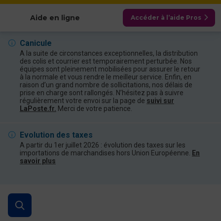
Afficher les catégories
Aide en ligne
Accéder à l’aide Pros
Canicule
A la suite de circonstances exceptionnelles, la distribution
des colis et courrier est temporairement perturbée. Nos
équipes sont pleinement mobilisées pour assurer le retour
à la normale et vous rendre le meilleur service. Enfin, en
raison d’un grand nombre de sollicitations, nos délais de
prise en charge sont rallongés. N’hésitez pas à suivre
régulièrement votre envoi sur la page de
suivi sur
LaPoste.fr.
Merci de votre patience.
Evolution des taxes
A partir du 1er juillet 2026 : évolution des taxes sur les
importations de marchandises hors Union Européenne.
En
savoir plus