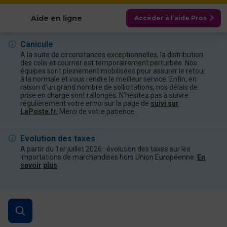
Afficher les catégories
Aide en ligne
Accéder à l’aide Pros
Canicule
A la suite de circonstances exceptionnelles, la distribution
des colis et courrier est temporairement perturbée. Nos
équipes sont pleinement mobilisées pour assurer le retour
à la normale et vous rendre le meilleur service. Enfin, en
raison d’un grand nombre de sollicitations, nos délais de
prise en charge sont rallongés. N’hésitez pas à suivre
régulièrement votre envoi sur la page de
suivi sur
LaPoste.fr.
Merci de votre patience.
Evolution des taxes
A partir du 1er juillet 2026 : évolution des taxes sur les
importations de marchandises hors Union Européenne.
En
savoir plus