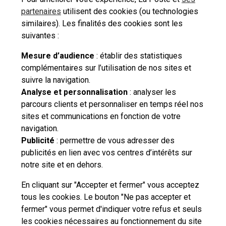
Accéder à mon
Accéder à mon
Accéder à mes
partenaires
utilisent des cookies (ou technologies
Espace client
Compte
achats
similaires). Les finalités des cookies sont les
suivantes :
Mesure d’audience
: établir des statistiques
complémentaires sur l’utilisation de nos sites et
suivre la navigation.
Besoin d'aide complémentaire ?
Analyse et personnalisation
: analyser les
parcours clients et personnaliser en temps réel nos
Vous n'avez pas trouvé de solution parmi nos FAQs,
sites et communications en fonction de votre
vous souhaitez nous contacter ou déposer une
navigation.
réclamation ?
Publicité
: permettre de vous adresser des
publicités en lien avec vos centres d’intérêts sur
notre site et en dehors.
Nous
contacter
En cliquant sur "Accepter et fermer" vous acceptez
tous les cookies. Le bouton "Ne pas accepter et
fermer" vous permet d'indiquer votre refus et seuls
les cookies nécessaires au fonctionnement du site